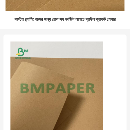
কাস্টম র‌্যাপিং বক্সের জন্য রোল সহ ভার্জিন লালচে ব্রাউন ক্রাফট পেপার