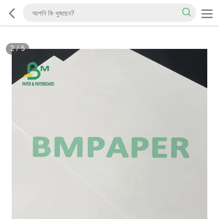
2
/
5