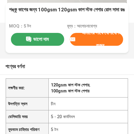
শঙ্কু কাপের জন্য 100gsm 120gsm কাপ স্টক পেপার রোল সাদা রঙ
MOQ：5 টন
মূল্য：আলোচনাযোগ্য
আমাদের সাথে যোগাযোগ
ভালো দাম
করুন
পণ্যের বর্ণনা
120gsm কাপ স্টক পেপার
,
লক্ষণীয় করা:
100gsm কাপ স্টক পেপার
উৎপত্তি স্থল
চীন
ডেলিভারি সময়
5 - 20 কার্যদিবস
ন্যূনতম চাহিদার পরিমাণ
5 টন