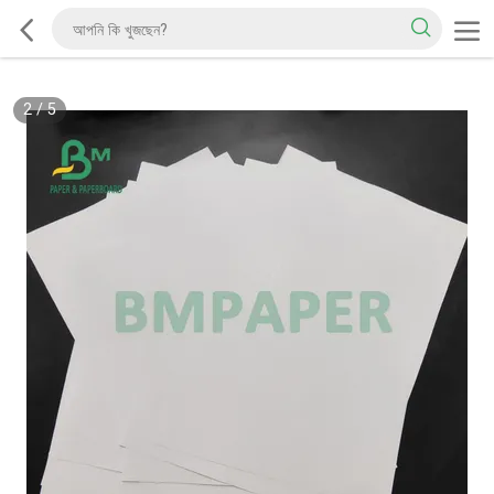
2
/
5