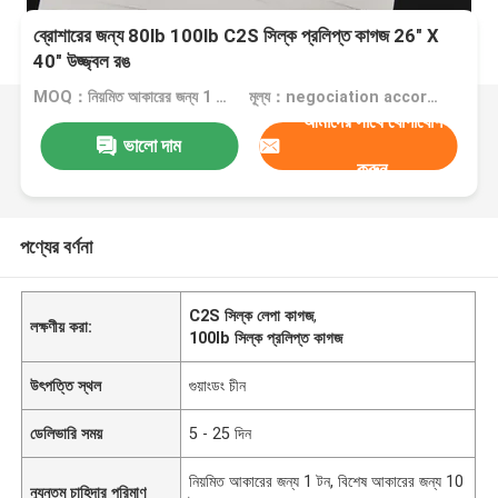
ব্রোশারের জন্য 80lb 100lb C2S সিল্ক প্রলিপ্ত কাগজ 26" X
40" উজ্জ্বল রঙ
MOQ：নিয়মিত আকারের জন্য 1 টন, বিশেষ আকারের জন্য 10 টন
মূল্য：negociation according to size, quantity and gsm
আমাদের সাথে যোগাযোগ
ভালো দাম
করুন
পণ্যের বর্ণনা
C2S সিল্ক লেপা কাগজ
,
লক্ষণীয় করা:
100lb সিল্ক প্রলিপ্ত কাগজ
উৎপত্তি স্থল
গুয়াংডং চীন
ডেলিভারি সময়
5 - 25 দিন
নিয়মিত আকারের জন্য 1 টন, বিশেষ আকারের জন্য 10
ন্যূনতম চাহিদার পরিমাণ