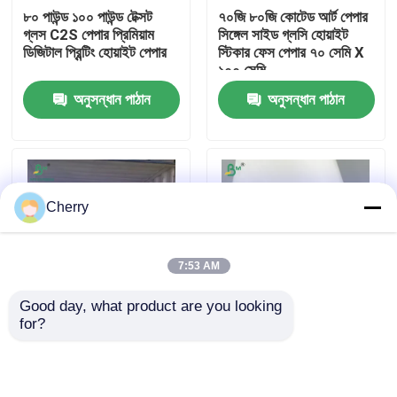
৮০ পাউন্ড ১০০ পাউন্ড টেক্সট
৭০জি ৮০জি কোটেড আর্ট পেপার
গ্লস C2S পেপার প্রিমিয়াম
সিঙ্গেল সাইড গ্লসি হোয়াইট
কারখানা ভ্রমণ
ডিজিটাল প্রিন্টিং হোয়াইট পেপার
স্টিকার ফেস পেপার ৭০ সেমি X
১০০ সেমি
অনুসন্ধান পাঠান
অনুসন্ধান পাঠান
মান নিয়ন্ত্রণ
আমাদের সাথে যোগাযোগ করুন
Cherry
খবর
7:53 AM
সব ক্ষেত্রেই
Good day, what product are you looking 
for?
1 মিমি 2 মিমি সাদা রঙের
সিগারেটের প্যাকেজিংয়ের জন্য
CAD প্লটার পেপার
স্টিফাইড এসবিএস বোর্ডের জন্য
এক-পার্শ্বযুক্ত লেপযুক্ত কাগজ
উপহার প্যাকেজ কার্টন 70 x
সাদা মসৃণ পৃষ্ঠ
100 সেমি
কার্বনহীন এনসিআর কাগজ