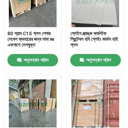
80 গ্রাম C1S গ্লস পেপার
প্লেইন ব্ল্যাঙ্ক কার্ডস্টক
লেবেল ব্যবহারের জন্য সাদা রঙ
প্রিন্টেবল হবি প্লেইং কার্ডস হাই
একপাশে লেপযুক্ত
গ্লস
অনুসন্ধান পাঠান
অনুসন্ধান পাঠান
বাড়ি
পণ্য
আমাদের সম্পর্কে