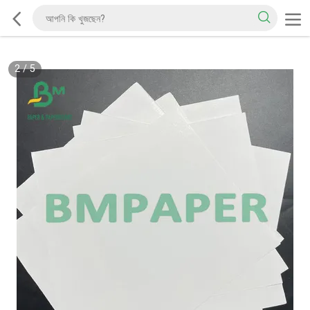
2
/
5