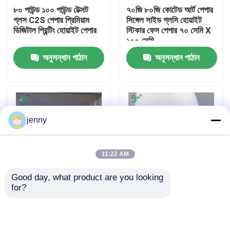
৮০ পাউন্ড ১০০ পাউন্ড টেক্সট
৭০জি ৮০জি কোটেড আর্ট পেপার
গ্লস C2S পেপার প্রিমিয়াম
সিঙ্গেল সাইড গ্লসি হোয়াইট
কারখানা ভ্রমণ
ডিজিটাল প্রিন্টিং হোয়াইট পেপার
স্টিকার ফেস পেপার ৭০ সেমি X
১০০ সেমি
অনুসন্ধান পাঠান
অনুসন্ধান পাঠান
মান নিয়ন্ত্রণ
আমাদের সাথে যোগাযোগ করুন
jenny
খবর
11:22 AM
সব ক্ষেত্রেই
Good day, what product are you looking 
for?
1 মিমি 2 মিমি সাদা রঙের
সিগারেটের প্যাকেজিংয়ের জন্য
CAD প্লটার পেপার
স্টিফাইড এসবিএস বোর্ডের জন্য
এক-পার্শ্বযুক্ত লেপযুক্ত কাগজ
উপহার প্যাকেজ কার্টন 70 x
সাদা মসৃণ পৃষ্ঠ
100 সেমি
কার্বনহীন এনসিআর কাগজ