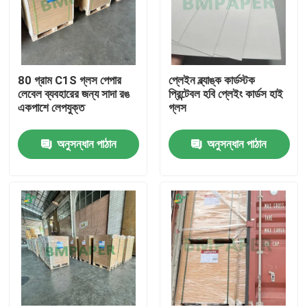
80 গ্রাম C1S গ্লস পেপার
প্লেইন ব্ল্যাঙ্ক কার্ডস্টক
লেবেল ব্যবহারের জন্য সাদা রঙ
প্রিন্টেবল হবি প্লেইং কার্ডস হাই
একপাশে লেপযুক্ত
গ্লস
অনুসন্ধান পাঠান
অনুসন্ধান পাঠান
বাড়ি
পণ্য
আমাদের সম্পর্কে