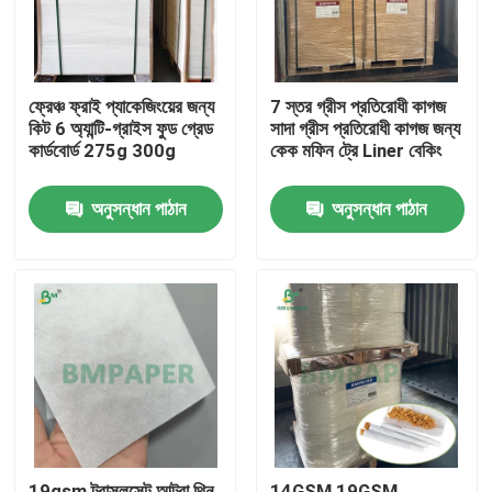
ফ্রেঞ্চ ফ্রাই প্যাকেজিংয়ের জন্য
7 স্তর গ্রীস প্রতিরোধী কাগজ
কিট 6 অ্যান্টি-গ্রাইস ফুড গ্রেড
সাদা গ্রীস প্রতিরোধী কাগজ জন্য
কার্ডবোর্ড 275g 300g
কেক মফিন ট্রে Liner বেকিং
অনুসন্ধান পাঠান
অনুসন্ধান পাঠান
বাড়ি
পণ্য
আমাদের সম্পর্কে
19gsm ট্রান্সলুসেন্ট আল্ট্রা থিন
14GSM 19GSM