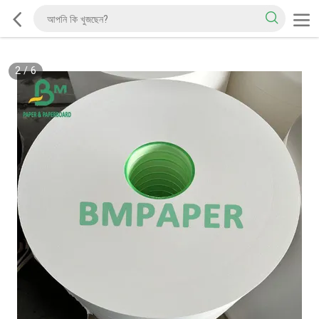
2
/
6