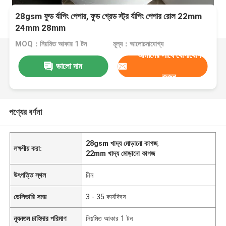
28gsm ফুড র্যাপিং পেপার, ফুড গ্রেড স্ট্র র্যাপিং পেপার রোল 22mm
24mm 28mm
MOQ：নিয়মিত আকার 1 টন
মূল্য：আলোচনাযোগ্য
আমাদের সাথে যোগাযোগ
ভালো দাম
করুন
পণ্যের বর্ণনা
28gsm খাদ্য মোড়ানো কাগজ
,
লক্ষণীয় করা:
22mm খাদ্য মোড়ানো কাগজ
উৎপত্তি স্থল
চীন
ডেলিভারি সময়
3 - 35 কার্যদিবস
ন্যূনতম চাহিদার পরিমাণ
নিয়মিত আকার 1 টন