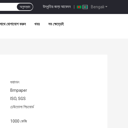
উদ্ধৃতির জন্য আবেদন
|
Bengali
অনুসন্ধান
সাথে যোগাযোগ করুন
খবর
সব ক্ষেত্রেই
গুয়াংডং
Bmpaper
ISO, SGS
ঢেউতোলা পিচবোর্ড
1000 কেজি