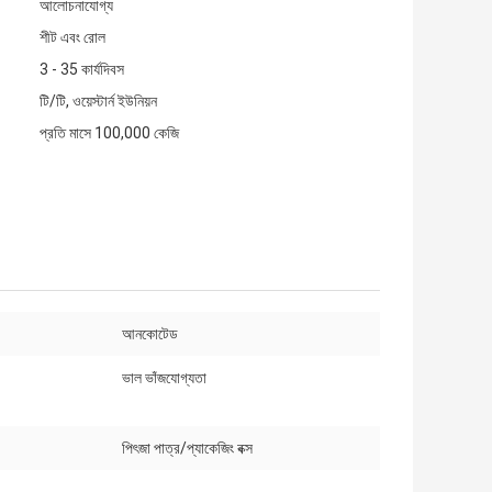
আলোচনাযোগ্য
শীট এবং রোল
3 - 35 কার্যদিবস
টি/টি, ওয়েস্টার্ন ইউনিয়ন
প্রতি মাসে 100,000 কেজি
আনকোটেড
ভাল ভাঁজযোগ্যতা
পিৎজা পাত্র/প্যাকেজিং বক্স