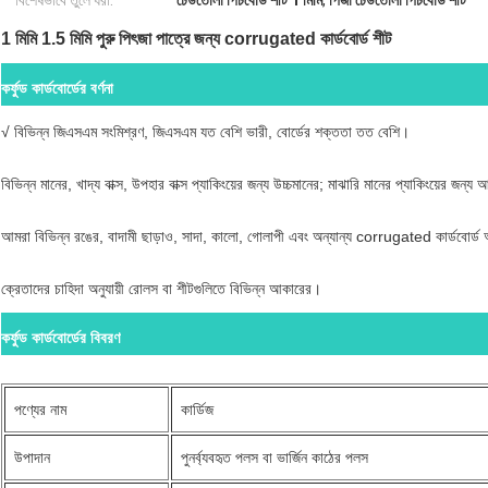
বিশেষভাবে তুলে ধরা:
ঢেউতোলা পিচবোর্ড শীট 1 মিমি
,
পিজা ঢেউতোলা পিচবোর্ড শীট
1 মিমি 1.5 মিমি পুরু পিৎজা পাত্রে জন্য corrugated কার্ডবোর্ড শীট
কর্ফুড কার্ডবোর্ডের বর্ণনা
√ বিভিন্ন জিএসএম সংমিশ্রণ, জিএসএম যত বেশি ভারী, বোর্ডের শক্ততা তত বেশি।
বিভিন্ন মানের, খাদ্য বাক্স, উপহার বাক্স প্যাকিংয়ের জন্য উচ্চমানের; মাঝারি মানের প্যাকিংয়ের জন
আমরা বিভিন্ন রঙের, বাদামী ছাড়াও, সাদা, কালো, গোলাপী এবং অন্যান্য corrugated কার্ডবোর্
ক্রেতাদের চাহিদা অনুযায়ী রোলস বা শীটগুলিতে বিভিন্ন আকারের।
কর্ফুড কার্ডবোর্ডের বিবরণ
পণ্যের নাম
কার্ডিজ
উপাদান
পুনর্ব্যবহৃত পলস বা ভার্জিন কাঠের পলস