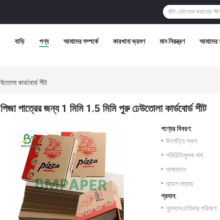
বাড়ি
পণ্য
আমাদের সম্পর্কে
কারখানা ভ্রমণ
মান নিয়ন্ত্রণ
আমাদের 
েউতোলা কার্ডবোর্ড শীট
পিজা পাত্রের জন্য 1 মিমি 1.5 মিমি পুরু ঢেউতোলা কার্ডবোর্ড শীট
পণ্যের বিবরণ:
উৎপত্তি স্থল:
পরিচিতিমুলক নাম:
সাক্ষ্যদান:
মডেল নম্বার:
প্রদান:
ন্যূনতম চাহিদার পরিমাণ: