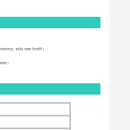
্য আসবাবপত্র, কাঠের দরজা ইত্যাদি।
ড অফার।