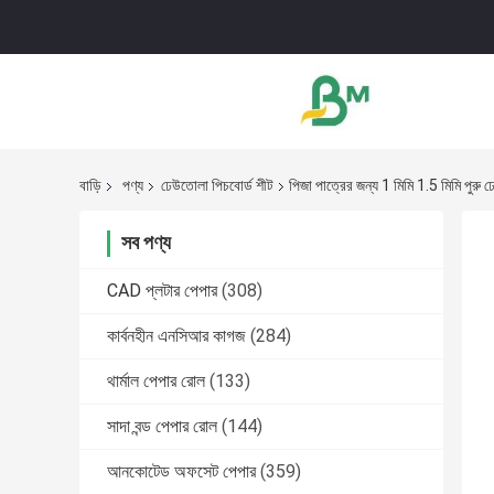
বাড়ি
পণ্য
ঢেউতোলা পিচবোর্ড শীট
পিজা পাত্রের জন্য 1 মিমি 1.5 মিমি পুরু ঢ
সব পণ্য
CAD প্লটার পেপার
(308)
কার্বনহীন এনসিআর কাগজ
(284)
থার্মাল পেপার রোল
(133)
সাদা বন্ড পেপার রোল
(144)
আনকোটেড অফসেট পেপার
(359)