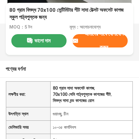
80 গ্রাম বিশুদ্ধ 70x100 সেন্টিমিটার শীট সাদা টেক্সট অফসেট কাগজ
স্কুল পাঠ্যপুস্তক জন্য
MOQ：5 টন
মূল্য：আলোচনাযোগ্য
আমাদের সাথে যোগাযোগ
ভালো দাম
করুন
পণ্যের বর্ণনা
80 গ্রাম সাদা অফসেট কাগজ
,
লক্ষণীয় করা:
70x100 সেমি পাঠ্যপুস্তক কাগজের শীট
,
বিশুদ্ধ সাদা বন্ড কাগজের রোল
উৎপত্তি স্থল
গুয়াংজু, চীন
ডেলিভারি সময়
১০-৩৫ কার্যদিবস