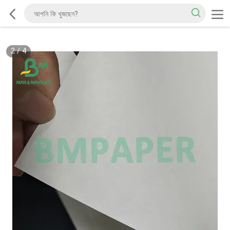
2
/
4