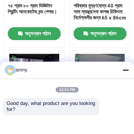
৭৫ গ্রাম ৮০ গ্রাম ডিজিটাল
পরিষ্কার মুদ্রণযোগ্য 40 গ্রাম
প্রিন্টিং আনকোটেড বন্ড পেপার।
সাদা স্বাস্থ্যসেবা কাগজ চিকিৎসা
কারখানা ভ্রমণ
নির্দেশাবলীর জন্য 65 x 86cm
অনুসন্ধান পাঠান
অনুসন্ধান পাঠান
মান নিয়ন্ত্রণ
আমাদের সাথে যোগাযোগ করুন
jenny
খবর
12:51 PM
সব ক্ষেত্রেই
Good day, what product are you looking 
for?
বই মুদ্রণের জন্য 70GSM
80gsm 100gsm
CAD প্লটার পেপার
80GSM ভার্জিন কাঠের মণ্ড
Uncoated Ivory Paper
উভয় পাশে uncoated বাল্কি
For Printing
কাগজ
Instructions 23 x
কার্বনহীন এনসিআর কাগজ